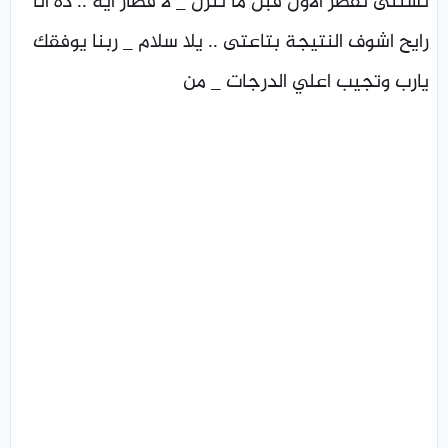
تستنى تفطر الاول قبل ما تنزل _ لا فطار ايه .. ده انا
رايح اشوف النتيجة بتاعتى .. يلا سلام _ ربنا يوفقك
يارب وتجيب اعلي الدرجات _ من