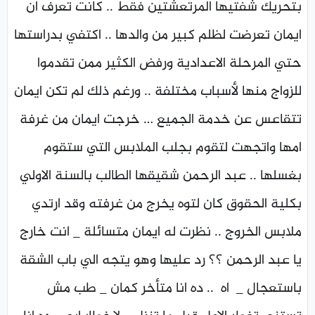
بتحريك شفتيها المرتعشتين فقط .. كانت تعرف ان
ايمان تعرضت لظلم كبير من والدها .. اكتفي بدراستها
حتي المرحلة الاعدادية ورفض الكثير ممن تقدموا
للزواج منها لأسباب مختلفة .. ورغم ذلك لم تكن ايمان
تتقاعس عن خدمة الجميع … خرجت ايمان من غرفة
امها واتجهت لتقوم بجلب الملابس التي ستقوم
بغسلها .. عبد الرحمن شقيقها الطالب بالسنة الاولي
بكلية الحقوق كان لتوه يخرج من غرفته وقد ارتدي
ملابس الخروج .. نظرت له ايمان متسائلة _ انت خارج
يا عبد الرحمن ؟؟ رد عليها وهو يتجه الي باب الشقة
باستعجال _ اه .. ده انا متأخر كمان _ طب مش