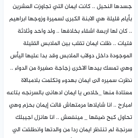
جسدها النحيل .. كانت ايمان التي تجاوزت العشرين
بأيام قليلة هي الابنة الكبرى لسميرة وزوجها ابراهيم
.. كان لها اربعة اشقاء بخلافها .. ولد واحد وثلاثة
فتيات .. ظلت ايمان تقلب بين الملابس القليلة
الموجودة داخل دولاب الملابس وقد بدا عليها اليأس
وهي تمسك بيدها الاخرى زجاجة صغيرة من الدواء ..
نظرت سميره الى ايمان بهدوء وتكلمت بلامبالاة
معتادة منها _خلاص يا ايمان ادهانى بالسرنجه بتاعه
امبارح .. انا شايلاها مرمتهاش قالت إيمان بحزم وهي
تحاول كبح ضيقها _ مينفعش .. انا هانزل اجيبلك
سرنجة لم تنتظر ايمان ردا من والدتها وانطلقت الي