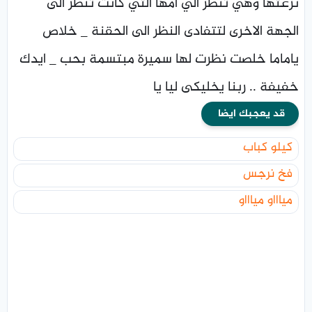
نزعتها وهي تنظر الي امها التي كانت تنظر الى
الجهة الاخرى لتتفادى النظر الى الحقنة _ خلاص
ياماما خلصت نظرت لها سميرة مبتسمة بحب _ ايدك
خفيفة .. ربنا يخليكى ليا يا
قد يعجبك ايضا
كيلو كباب
فخ نرجس
مياااو مياااو