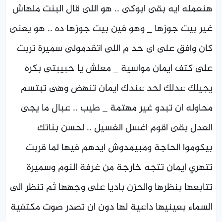
هنعمله ايه بقى ابوكى .. هو اللى قال البنت ملهاش
غير بيت جوزها _ وهو فين بيت جوزها ده .. هو يعنى
كان وافق على اى حد م اللى اتقدمولى سميرة تربت
على كتف ايمان مواسية _ معلش يا حبيبتى بكره
يجيلك عدلك لحد عندك ايمان تنهض وهى تبتسم
محاوله ان تبدو غير مهتمة _ طيب .. عبال ما يجى
العدل بقى اقوم اغسل الغسيل .. لحسن بناتك
بيكوموا الحاجة ومبيمدوش ايدهم فيها لما قربت
تتهري ايمان تتجه خارجة من غرفة النوم وسميرة
تتابعها بنظرها والحزن باديا على وجهها ثم تنظر الى
السماء بعينيها داعية لها دون ان تصدر صوت مكتفية