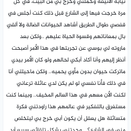
ثيابه الأنيقة وحملني وخرج بي من البيت، في كل
مرة خرجت فيها إلى الشارع قبل ذلك كنت أجلس في
قفصي طوال الطريق أشاهد الحيوانات الضالة ولا ألقي
بال بمعاناتهم وقسوة الحياة عليهم ..ولكن بعد
ماروته لي بوسي عن تجربتها في هذا الأمر أصبحت
أنظر إليهم وأنا أكاد أبكي لحالهم ولو كان الأمر بيدي
ماتركت حيوان بدون مأوي يحميه.. ولكن ماحيلتي أنا
في ذلك فأنا نفسي لو لم يكن لدي عائلة ترعاني
لكنت الأن معهم في هذا العالم المخيف.. وبينما كنت
مستغرق بالتفكير في عالمهم هذا راودتني فكرة
متسائلة هل يعقل أن يكون أبي خرج بي ليتخلص
مني في الشارع؟… وجدتني بشكل تلقائي سريع أرد