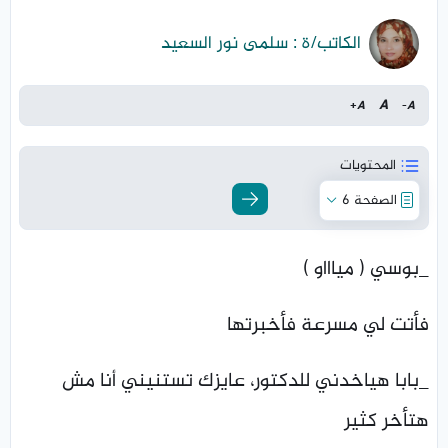
الكاتب/ة : سلمى نور السعيد
A
+
A
-
A
المحتويات
الصفحة 6
_بوسي ( مياااو )
فأتت لي مسرعة فأخبرتها
_بابا هياخدني للدكتور، عايزك تستنيني أنا مش
هتأخر كثير