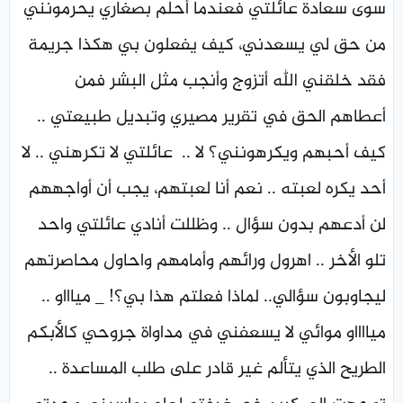
سوى سعادة عائلتي فعندما أحلم بصغاري يحرمونني
من حق لي يسعدني، كيف يفعلون بي هكذا جريمة
فقد خلقني الله أتزوج وأنجب مثل البشر فمن
أعطاهم الحق في تقرير مصيري وتبديل طبيعتي ..
كيف أحبهم ويكرهونني؟ لا .. عائلتي لا تكرهني .. لا
أحد يكره لعبته .. نعم أنا لعبتهم، يجب أن أواجههم
لن أدعهم بدون سؤال .. وظللت أنادي عائلتي واحد
تلو الأخر .. اهرول ورائهم وأمامهم واحاول محاصرتهم
ليجاوبون سؤالي.. لماذا فعلتم هذا بي؟! _ مياااو ..
ميااااو موائي لا يسعفني في مداواة جروحي كالأبكم
الطريح الذي يتألم غير قادر على طلب المساعدة ..