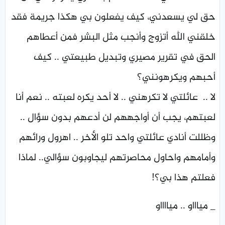
حق لي يسعدني، كيف يفعلون بي هكذا جريمة فقد
خلقني الله أتزوج وأنجب مثل البشر فمن أعطاهم
الحق في تقرير مصيري وتبديل طبيعتي .. كيف
أحبهم ويكرهونني؟
لا .. عائلتي لا تكرهني .. لا أحد يكره لعبته .. نعم أنا
لعبتهم، يجب أن أواجههم لن أدعهم بدون سؤال ..
وظللت أنادي عائلتي واحد تلو الأخر .. اهرول ورائهم
وأمامهم واحاول محاصرتهم ليجاوبون سؤالي.. لماذا
فعلتم هذا بي؟!
_ مياااو .. ميااااو