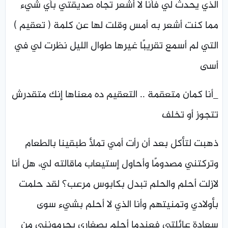
الذي يحدث لي فأنا لا أشعر تجاه صديقتي بأي شيء
مما كنت أشعر به أمس وقلت لها عن كلمة ( تعقيم )
التي لم أسمع تقريبًا غيرها طوال الليل نظرت لي في
أسى
_أنا كمان متعقمة .. التعقيم ده معناها إنك متقدرش
تتجوز أو تخلف
ذهبت لتأكل بعد أن رأت أمي تملأ طبقينا بالطعام
وتركتني مصدومًا وأحاول إستيعاب ماقالته لي، هل أنا
لازلت أحلم والحلم تبدل بكابوس مرعب؟ لقد حلمت
بأولادي وتمنيتهم وأنا الذي لا أحلم بشيء سوى
سعادة عائلتي فعندما أحلم بصغاري يحرمونني من