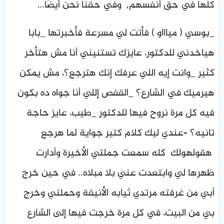
كلها في حق أنفسهم, وفي حقنا نحن أيضًا…
_بوسي ( مياااو ) فأتت لي مسرعة فأخبرتها _بابا
هياخدني للدكتور، عايزك تستنيني أنا مش هتأخر
كثير _وانت إيه اللي عرفك إنك هترجع؟، مش يمكن
هيرميك في الشارع؟ _القفص إللي أنا جواه ده بكون
فيه كل مرة نروح فيها للدكتور _طيب، عايز حاجة
تانيه؟ -عندي ليك كلام كتير جواية لما هرجع
هقولهولك كله سمعت جملتي الأخيرة وأدارت
ظهرها لي وابتعدت عني بلا مبلاه.. في حين خرج
أبي من غرفته مرتدي ثيابه الأنيقة وحملني وخرج
بي من البيت، في كل مرة خرجت فيها إلى الشارع