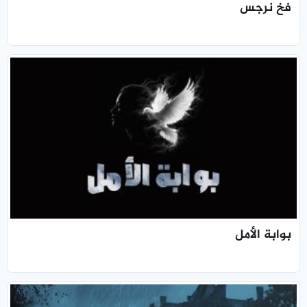
فخ نرجس
بوابة الأمل