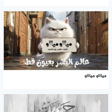
مياااو مياااو