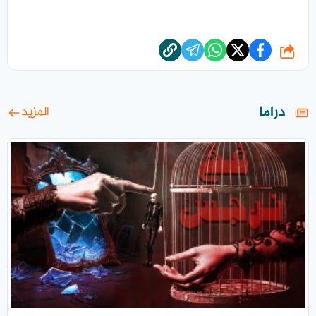
شارك
دراما
المزيد