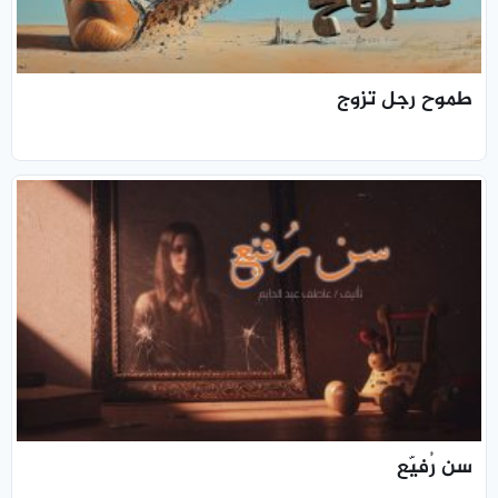
طموح رجل تزوج
سن رُفيّع