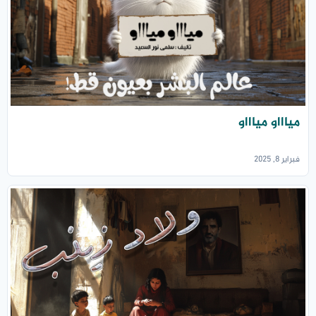
مياااو مياااو
فبراير 8, 2025