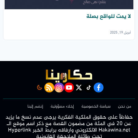
لا يمت للواقع بصلة
أبريل 19, 2025
rss feed
instagram
youtube
twitter
Tiktok
facebook
من نحن
سياسة الخصوصية
إخلاء مسؤولية
إنضم إلينا
حفاظاً على حقوق الملكية الفكرية يرجى عدم نسخ ما يزيد
عن 20 في المئة من مضمون القصة مع ذكر اسم موقع الـ
Hakawina.net الالكتروني وارفاقه برابط الخبر Hyperlink
تحت طائلة الملاحقة القانونية