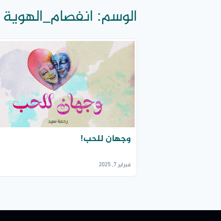
الوسم:
انفصام_الهوية
وجهان للحب!
فبراير 7, 2025