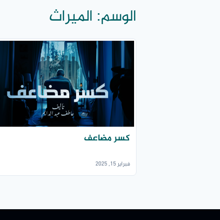
الوسم:
الميراث
كسر مضاعف
فبراير 15, 2025